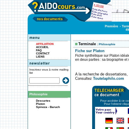
Première
-
Term
49
Terminale
AFFILIATION
:
Philosophie
ACCUEIL
FAQ
Fiche sur Platon
CONTACT
Fiche synthétique sur Platon idéal
LIENS
en deux parties : sa biographie et
Inscrivez vous à notre mailing
list
A la recherche de dissertations
Consultez
Toutelaphilo.com
Philosophie
Descartes
Pour accèder à ce con
Platon
Pour l'obtenir cliq
Spinoza - Baruch