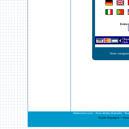
Entrez
Votre navigate
Aidocours.com - Tous droits réservés - Tout
-
Guide Espagne
Gui