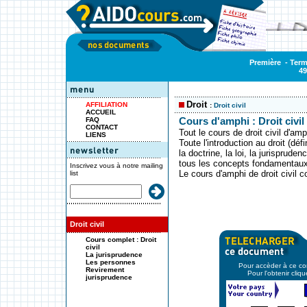
Première
-
Term
49
Droit
AFFILIATION
:
Droit civil
ACCUEIL
FAQ
Cours d'amphi : Droit civil
CONTACT
Tout le cours de droit civil d'a
LIENS
Toute l'introduction au droit (déf
la doctrine, la loi, la jurisprude
tous les concepts fondamentaux 
Inscrivez vous à notre mailing
Le cours d'amphi de droit civil 
list
Droit civil
Cours complet : Droit
civil
La jurisprudence
Les personnes
Pour accèder à ce con
Revirement
Pour l'obtenir cliq
jurisprudence