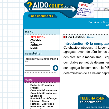
Première
-
Term
49
Eco Gestion
AFFILIATION
:
Macro
ACCUEIL
FAQ
Introduction � la comptabi
CONTACT
Ce chapitre introductif à la compt
LIENS
agrégats, avant de détailler les 
den préciser le mécanisme. Léq
Inscrivez vous à notre mailing
list
comptable permet de déterminer 
sur lagrégat fondamental : le PI
détermination de sa valeur dapr
Macro
Budget et Fiscalité en
France
Comptabilité nationale
Comptabilité nationale :
Exercices
Flexibilité et chômage
Histoire : Cours
Histoire : Exercices
Introduction : cours
Pour accèder à ce con